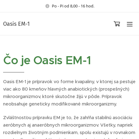
Po - Pi od 8,00 - 16 hod.
Oasis EM-1
Čo je Oasis EM-1
Oasis EM-1 je prípravok vo forme kvapaliny, v ktorej sa pestuje
viac ako 80 kmeňov hlavných anabiotických (prospešných)
mikroorganizmov, ktoré skutočne žijú v pôde. Prípravok
neobsahuje geneticky modifikované mikroorganizmy.
Zvláštnosťou prípravku EM je to, že zahŕňa stabilnú asociáciu
aeróbnych aj anaeróbnych mikroorganizmov. Všetky, napriek
rozdielnym životným podmienkam, spolu existujú v rovnakom