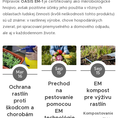
Prípravok
OASIS EM-1
je certifikovaný ako mikrobiologické
hnojivo, avšak pozitívne účinky jeho použitia v rôznych
oblastiach ľudskej činnosti (kvôli neškodnosti tohto produktu)
sú už známe: v rastlinnej výrobe, chove hospodárskych
zvierat, pri spracovaní priemyselného a domového odpadu,
ale aj v každodennom živote.
Sep
Sep
Mar
15
15
16
Prechod
EM
Ochrana
na
kompost
rastlín
pestovanie
pre výživu
proti
pomocou
rastlín
škodcom a
EM
Kompostovanie
chorobám
technológie