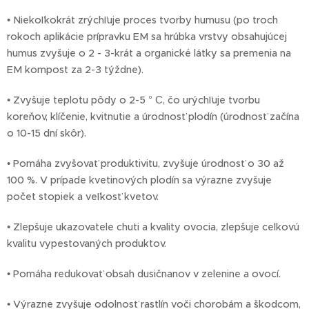
• Niekoľkokrát zrýchľuje proces tvorby humusu (po troch
rokoch aplikácie prípravku EM sa hrúbka vrstvy obsahujúcej
humus zvyšuje o 2 - 3-krát a organické látky sa premenia na
EM kompost za 2-3 týždne).
• Zvyšuje teplotu pôdy o 2-5 ° С, čo urýchľuje tvorbu
koreňov, klíčenie, kvitnutie a úrodnosť plodín (úrodnosť začína
o 10-15 dní skôr).
• Pomáha zvyšovať produktivitu, zvyšuje úrodnosť o 30 až
100 %. V prípade kvetinových plodín sa výrazne zvyšuje
počet stopiek a veľkosť kvetov.
• Zlepšuje ukazovatele chuti a kvality ovocia, zlepšuje celkovú
kvalitu vypestovaných produktov.
• Pomáha redukovať obsah dusičnanov v zelenine a ovocí.
• Výrazne zvyšuje odolnosť rastlín voči chorobám a škodcom,