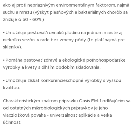
ako aj proti nepriaznivým environmentálnym faktorom, najmä
suchu a mrazu (výskyt plesňových a bakteriálnych chorôb sa
znižuje o 50 - 60%.)
• Umožňuje pestovať rovnakú plodinu na jednom mieste aj
niekoľko sezón, v rade bez zmeny pôdy (to platí najmä pre
skleníky).
• Pomáha pestovať zdravé a ekologické poľnohospodárske
výrobky a kvety s dlhším obdobím skladovania .
• Umožňuje získať konkurencieschopné výrobky s vyššou
kvalitou.
Charakteristickým znakom prípravku Oasis EM-1 odlišujúcim sa
od ostatných mikrobiologických prípravkov je jeho
viaczložková povaha - univerzálnosť aplikácie a veľká
účinnosť.