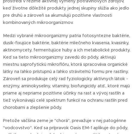
prostredí v režime aktívnej výmeny potravinových zdrojov,
keď životne dôležité produkty jednej skupiny slúžia ako jedlo
pre druhú a zároveň sa akumulujú pozitívne vlastnosti
kombinovaných mikroorganizmov.
Medzi vybrané mikroorganizmy patria fotosyntezne baktérie,
dusík-fixujúce baktérie, baktérie mliečneho kvasenia, kvasinky,
aktinomycety, fermentujúce huby a ich metabolické produkty.
Keď sa tieto mikroorganizmy zavedú do pôdy, aktivujú
miestnu saprofytickú mikroflóru, ktorá spracováva organické
látky na ľahko prístupnú a ľahko stráviteľnú formu pre rastliny.
Zároveň sa produkuje celý rad fyziologicky aktívnych látok -
enzýmy, aminokyseliny, vitamíny, biofungicídy atď., ktoré majú
priame aj nepriame pozitívne účinky na rast a vývoj rastlín a
tiež vykonávajú celé spektrum funkcií na ochranu rastlín pred
chorobami a zlepšenie pôdy.
Pretože väčšina zeme je "chorá", prevažuje v nej patogénne
"vodcovstvo". Keď sa prípravok Oasis EM-1 aplikuje do pôdy,