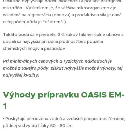
radikálne ovplyvňuje pôdnu biocenózu a potláča patogénnu
mikroflóru. Výsledkom je, že väčšina mikroorganizmov je
naladená na regeneráciu (obnovu) a produktívna sila je daná
celej pôde( pôda je "ošetrená").
Takáto pôda sa v priebehu 3-5 rokov takmer úplne obnoví a
docieli sa najvyššia prírodná plodnosť bez použitia
chemických hnojív a pesticídov.
Pri minimálnych cenových a fyzických nákladoch je
možné z takejto pôdy získať najvyššie možné výnosy, tej
najvyššej kvality!
Výhody prípravku OASIS EM-
1
• Poskytuje prirodzenú vodnú a vzdušnú priepustnosť úrodnej
pôdnej vrstvy do hĺbky 60 - 80 cm.